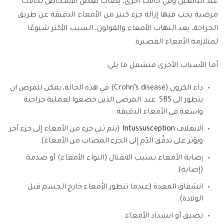
عند البالغين وفي حالات أخرى، يصاب بعض الأشخاص بحالات
مرضية يجب فيها إزالة جزء كبير من الأمعاء الدقيقة عن طريق
الجراحة، يعد التهاب الأمعاء والقولون، السبب الأكثر شيوعًا
لمتلازمة الأمعاء القصيرة
.
أما الأسباب الأخرى فتشمل ما يلي
:
داء
الكرون
(
Crohn’s disease
)
في
هذه
الحالة،
يمكن
للمرض
ان
يتطور
الى
SBS
عند
المرضى
الذين
خضعوا
لعملية
جراحية
واسعة
في
الأمعاء
الدقيقة
.
الانغلاف
Intussusception
(
يتم
ثني
جزء
من
الأمعاء
إلى
جزء
آخر
ويؤثر
على
تدفّق
الدّم
إلى
الجزء
المصاب
من
الأمعاء
)
.
صابة الأمعاء بسبب
الانفتال (التواء الأمعاء) أو
صدمة
إ
(إصابة)
.
انشقاق
المعدة
(
عندما
تتطور
الأمعاء
خارج
الجسم
قبل
الولادة
)
.
تضيق أو انسداد الأمعاء
.