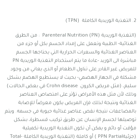
2. التغذية الوريدية الكاملة (TPN)
(التغذية الوريدية Parenteral Nutrition (PN) : من الطرق
الغذائية- الطبية وتعمل على إمداد الجسم بكل أو جزء من
العناصر الغذائية والسعرات الحرارية التي يحتاجها الجسم
مباشرة الى الوريد -عادة ما يتم استخدام التغذية الوريدية PN
للمريض غير القادر على تناول الطعام أو الذي يعاني من وجود
مشكلة في الجهاز الهضمي- بحيث لا يستطيع الهضم بشكل
سليم، (مثل مريض الكرون Crohn disease في بعض الحالات)
وذلك لأن مثل هذه الأمراض تؤثر على امتصاص العناصر
الغذائية ونتيجة لذلك فإن المريض يكون معرضاً للإصابة
بالمضاعفات نتيجة نقص عناصر غذائية حيوية في جسمه. ويتم
توصيلها لجسم الإنسان عن طريق تركيب قسطرة، بشكل
مؤقت أو دائم و يمكن أن تكون التغذية الوريدية تكميلية
(جزئيةPPN Partial ) أو كاملة (التغذية الوريدية الكاملة Total-