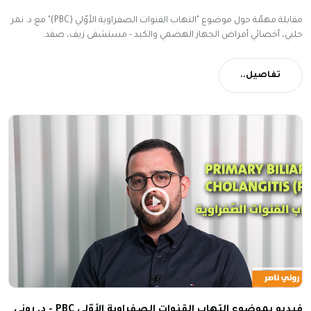
مقابلة مهمّة حول موضوع "التهاب القنوات الصفراوية الأوّلي (PBC)" مع د. نمر
حلبي، أخصائي أمراض الجهاز الهضمي والكبد - مستشفى زيف، صفد.
تفاصيل..
فيديو بموضوع التهاب القنوات الصفراوية الأوّلي PBC - د. روني