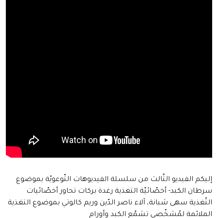
إليكم الفيديو الثّالث من سلسلة الفيديوهات التّوعويّة بموضوع
سرطان الكبد- أخصّائيّة التغذية رغدة بركات تحاور أخصّائيات
التّغذية سهى شبانة، آلاء ناصر الدّين وريم كالوتي بموضوع التغذية
الملائمة لمُشخّصي تشمّع الكبد وأورام