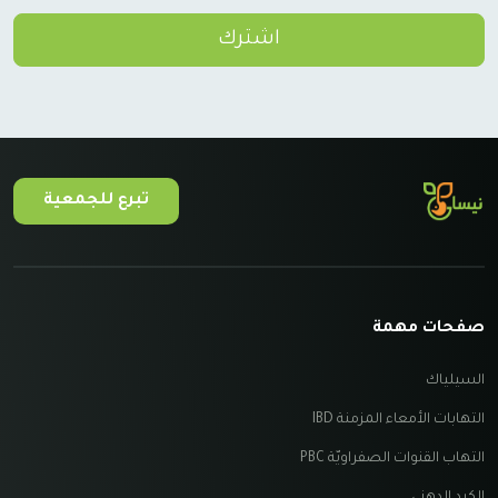
اشترك
تبرع للجمعية
صفحات مهمة
السيلياك
التهابات الأمعاء المزمنة IBD
التهاب القنوات الصفراويّة PBC
الكبد الدهني