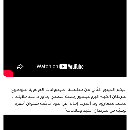
إليكم الفيديو الثاني من سلسلة الفيديوهات التوعوية بموضوع
سرطان الكبد- البروفيسور رفعت صفدي يحاور د. عبد خلايلة، د.
محمد مصاروة ود. أشرف إمام، في ندوة خاصّة بعنوان "قفزة
نوعيّة في سرطان الكبد وعلاجاته"