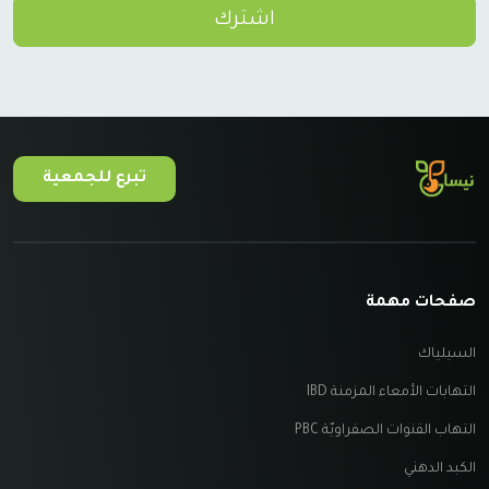
اشترك
تبرع للجمعية
صفحات مهمة
السيلياك
التهابات الأمعاء المزمنة IBD
التهاب القنوات الصفراويّة PBC
الكبد الدهني